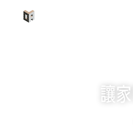
跳
至
優
主
要
內
容
讓家