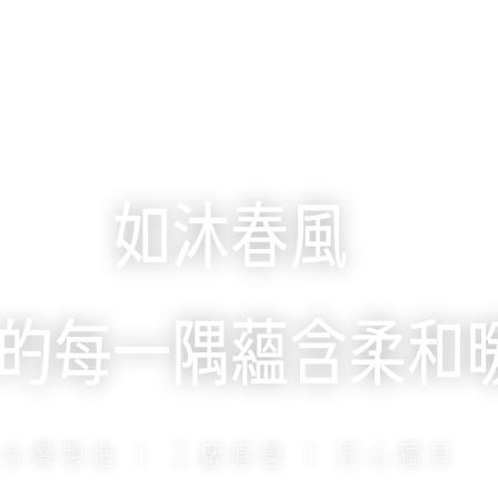
雅商城
實拍分享
居家小知識
購物
如沐春風
的每一隅蘊含柔和
台灣製造 | 工廠直營 | 匠心獨具