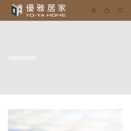
跳
購
至
物
主
車
要
內
容
冰晶床墊細節