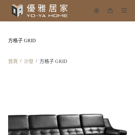
跳
購
至
物
主
車
要
內
方格子 GRID
容
/
/
首頁
沙發
方格子 GRID