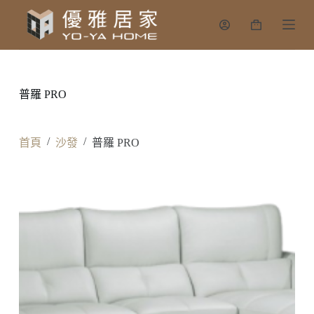
跳
購
至
物
主
車
要
內
普羅 PRO
容
/
/
首頁
沙發
普羅 PRO