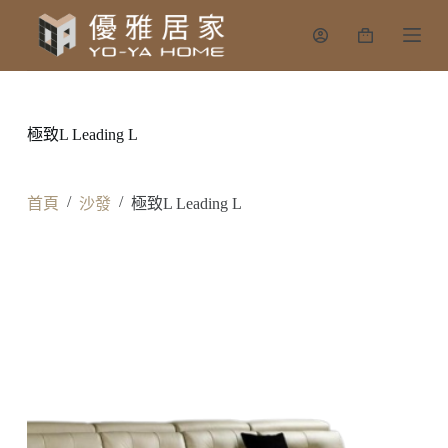
跳
購
至
物
主
車
要
內
極致L Leading L
容
/
/
首頁
沙發
極致L Leading L