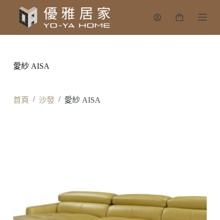
跳
購
至
物
主
車
要
內
愛紗 AISA
容
/
/
首頁
沙發
愛紗 AISA